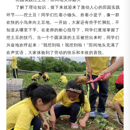
了解了理论知识，接下来就迎来了
激动人心的田园实践
环节
——挖土豆！同学们扛着小锄头、拎着小篮子，像一群
欢快的小鸟奔向土豆地。一开
始，大家还有些手忙脚乱，不
知道从哪里下手。在老师的耐心指导下，同学们逐渐掌握了
挖土豆的技巧。当一个个圆滚滚的土豆被挖出来时，同学们
兴奋地欢呼起来：
“我挖到啦！我挖到啦！”田间地头充满了
欢声笑语，大家体验到了劳动的快乐和丰收的喜悦。