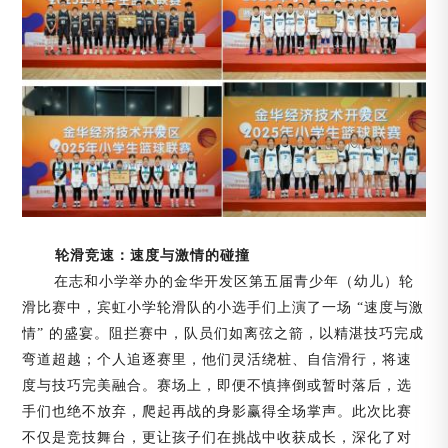
轮滑竞速：速度与激情的碰撞
在志和小学举办的金华开发区第五届青少年（幼儿）轮
滑比赛中，宾虹小学轮滑队的小选手们上演了一场
“速度与激
情” 的盛宴。阻拦赛中，队员们如离弦之箭，以精湛技巧完成
弯道超越；个人追逐赛里，他们灵活绕桩、自信滑行，将速
度与技巧完美融合。赛场上，即便不慎摔倒或暂时落后，选
手们也绝不放弃，爬起再战的身影赢得全场掌声。此次比赛
不仅是竞技舞台，更让孩子们在挑战中收获成长，深化了对