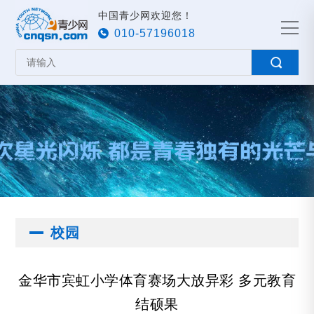
中国青少网欢迎您！
010-57196018
校园
金华市宾虹小学体育赛场大放异彩 多元教育
结硕果