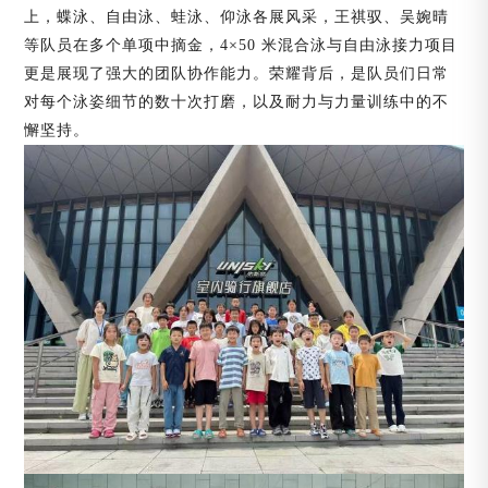
上，蝶泳、自由泳、蛙泳、仰泳各展风采，王祺驭、吴婉晴
等队员在多个单项中摘金，4×50 米混合泳与自由泳接力项目
更是展现了强大的团队协作能力。荣耀背后，是队员们日常
对每个泳姿细节的数十次打磨，以及耐力与力量训练中的不
懈坚持。