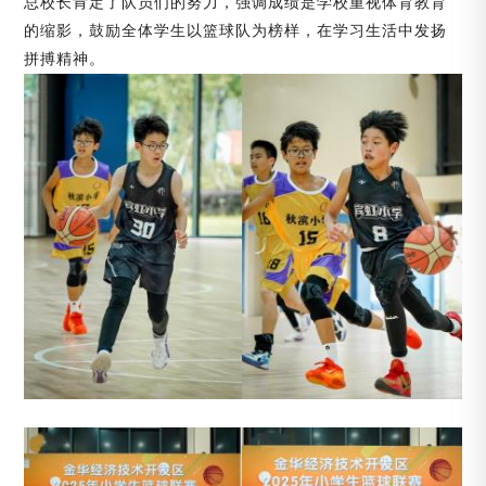
总校长肯定了队员们的努力，强调成绩是学校重视体育教育
的缩影，鼓励全体学生以篮球队为榜样，在学习生活中发扬
拼搏精神。