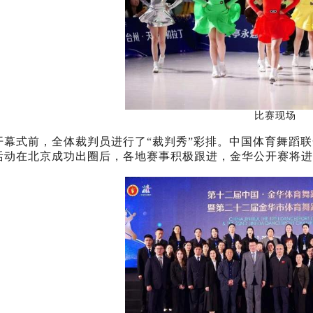
比赛现场
式前，全体裁判员进行了“裁判秀”彩排。中国体育舞蹈联
活动在北京成功出圈后，各地赛事积极跟进，金华公开赛将