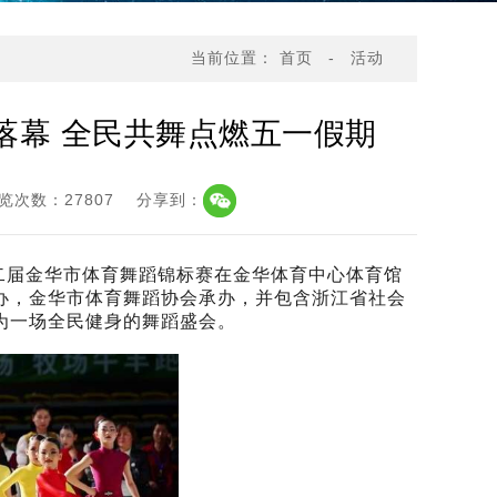
当前位置：
首页
-
活动
落幕 全民共舞点燃五一假期
览次数：27807
分享到：
届金华市体育舞蹈锦标赛在金华体育中心体育馆
办，金华市体育舞蹈协会承办，并包含浙江省社会
为一场全民健身的舞蹈盛会。