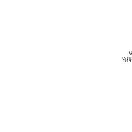
经过
的精