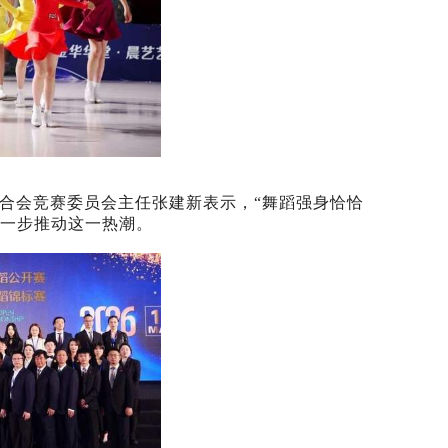
合会竞赛委员会主任张建新表示，“舞蹈强身恰恰
进一步推动这一热潮。