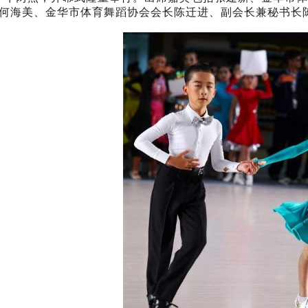
何海美、金华市体育舞蹈协会会长陈迁进、副会长兼秘书长